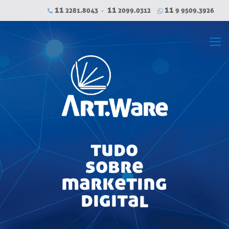
11
11
11
2281.8043
2099.0312
9 9509.3926
t
u
d
o
s
o
b
r
e
m
a
r
k
e
t
i
n
g
d
i
g
i
t
a
l