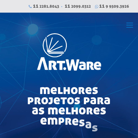
11
11
11
2281.8043
2099.0312
9 9509.3926
m
e
l
h
o
r
e
s
p
r
o
j
e
t
o
s
p
a
r
a
a
s
m
e
l
h
o
r
e
s
e
m
p
r
e
s
a
s