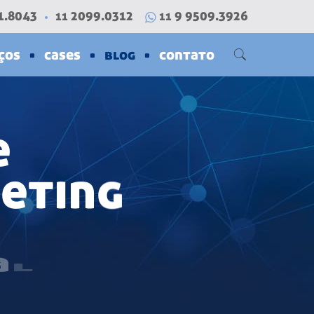
1.8043
2099.0312
9 9509.3926
11
11
ços
cases
blog
contato
e
k
e
t
i
n
g
a
l