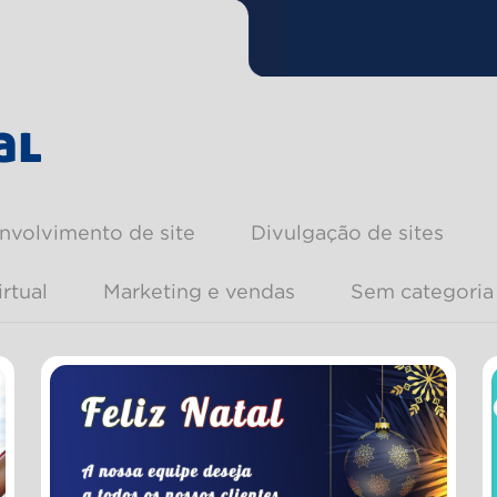
al
nvolvimento de site
Divulgação de sites
irtual
Marketing e vendas
Sem categoria