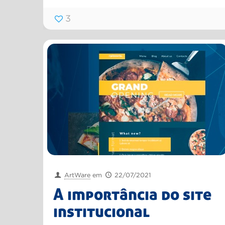
3
ArtWare
em
22/07/2021
A importância do site
institucional