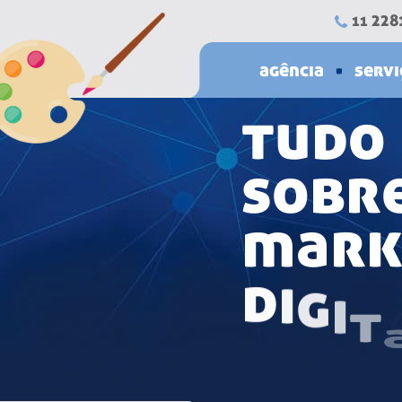
228
11
agência
servi
t
u
d
o
s
o
b
r
m
a
r
d
i
g
i
t