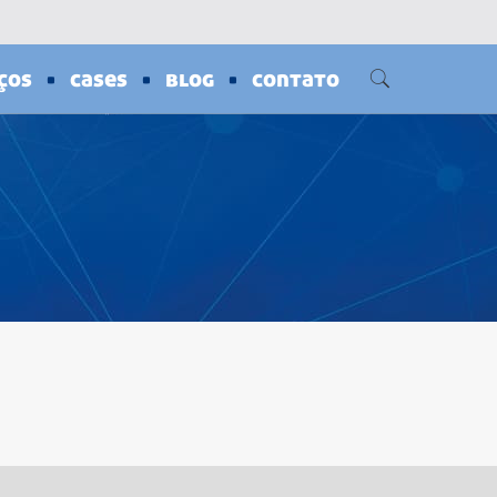
ços
cases
blog
contato