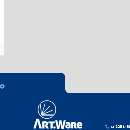
co
2281-8
11