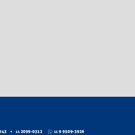
043
2099-0312
9 9509-3926
11
11