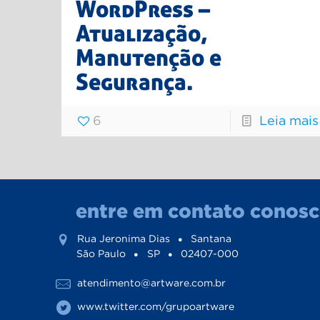
WordPress –
Atualização,
Manutenção e
Segurança.
6
Leia mais
entre em contato conos
Rua Jeronima Dias
Santana
São Paulo
SP
02407-000
atendimento@artware.com.br
www.twitter.com/grupoartware