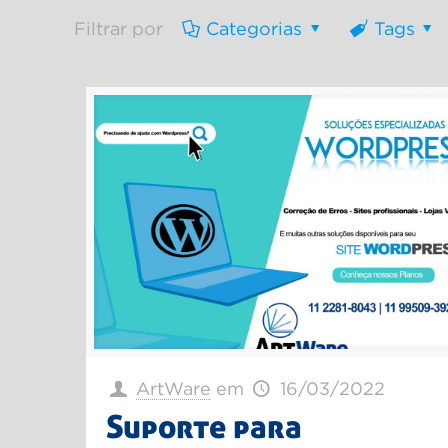
Filtrar por
Categorias
Tags
ArtWare
em
16/03/2022
Suporte para